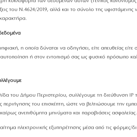
θερη κυκλοφορία των δεδομένων αυτών (Γενικός κανονισμός
ξεις του Ν.4624/2019, αλλά και το σύνολο της υφιστάμενης
χαρακτήρα.
 δεδομένα
ηφιακή, η οποία δύναται να οδηγήσει, είτε απευθείας είτε 
ταυτοποίηση ή στον εντοπισμό σας ως φυσικό πρόσωπο κα
υλλέγουμε
λίδα του Δήμου Περιστερίου, συλλέγουμε τη διεύθυνση IP τ
περιήγησης του επισκέπτη, ώστε να βελτιώσουμε την εμπε
γκαίρως ανεπιθύμητα μηνύματα και παραβιάσεις ασφαλείας.
αίτημα ηλεκτρονικής εξυπηρέτησης μέσα από τις φόρμες/δι