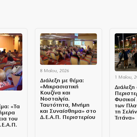
8 Μαΐου, 2026
1 Μαΐου, 
Διάλεξη με θέμα:
«Μικρασιατική
Διάλεξη 
Κουζίνα και
Περιστε
Νοσταλγία.
Φυσικοί
Ταυτότητα, Μνήμη
των Πλα
έμα: «Τα
και Συναίσθημα» στο
τη Σελή
σήμερα
Δ.Ε.Α.Π. Περιστερίου
Τιτάνα»
εια του
.Ε.Α.Π.